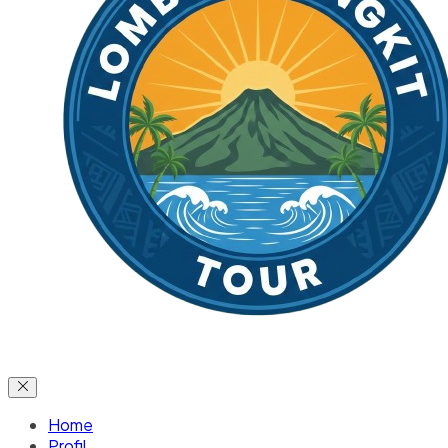
Home
Profil