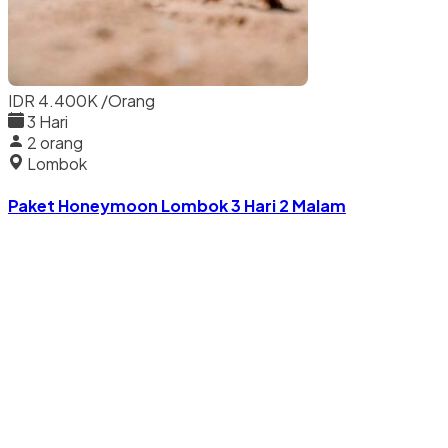
IDR 4.400K
/Orang
3 Hari
2 orang
Lombok
Paket Honeymoon Lombok 3 Hari 2 Malam