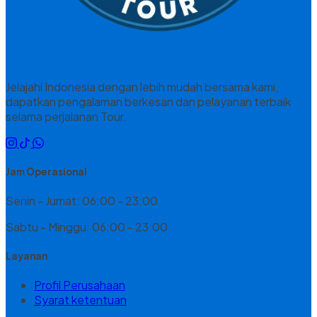
Jelajahi Indonesia dengan lebih mudah bersama kami,
dapatkan pengalaman berkesan dan pelayanan terbaik
selama perjalanan Tour.
Jam Operasional
Senin - Jumat: 06:00 - 23:00
Sabtu - Minggu: 06:00 - 23:00
Layanan
Profil Perusahaan
Syarat ketentuan