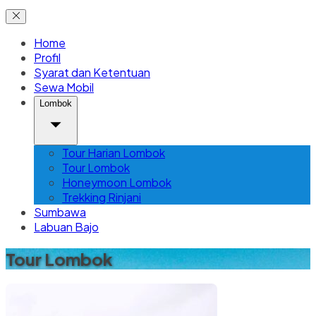
Home
Profil
Syarat dan Ketentuan
Sewa Mobil
Lombok
Tour Harian Lombok
Tour Lombok
Honeymoon Lombok
Trekking Rinjani
Sumbawa
Labuan Bajo
Tour Lombok